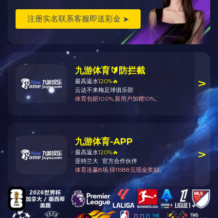
当前
暂无数据...
网站首页
公司简介
产品中心
泛亚体育
网站地图
版权所有 Co
m
咨询热线
网址：/
豫ICP备20
|
|
|
压球手机在线官网
LD平台_LD（中国）一站式服务官网
九游官网
|
|
|